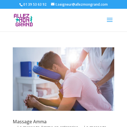
01 39 53 63 92
t.seigneur@allezmongrand.com
Massage Amma