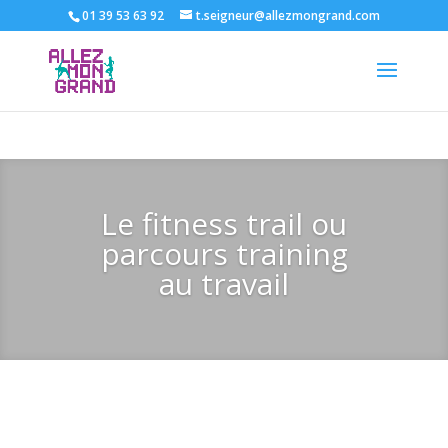
01 39 53 63 92
t.seigneur@allezmongrand.com
Le fitness trail ou
parcours training
au travail