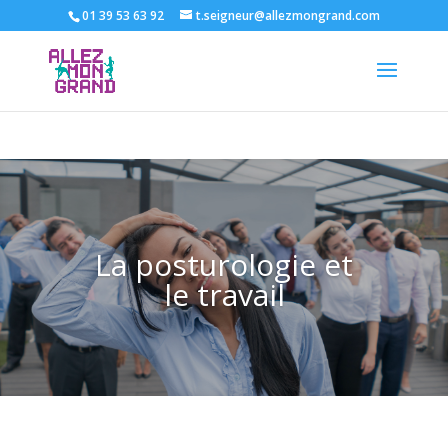
01 39 53 63 92
t.seigneur@allezmongrand.com
La posturologie et
le travail