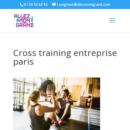
01 39 53 63 92
t.seigneur@allezmongrand.com
Cross training entreprise
paris