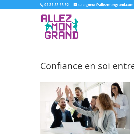
01 39 53 63 92
t.seigneur@allezmongrand.com
Confiance en soi entr