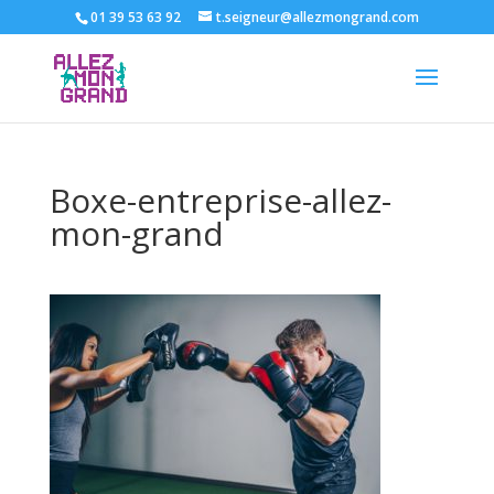
01 39 53 63 92
t.seigneur@allezmongrand.com
Boxe-entreprise-allez-
mon-grand