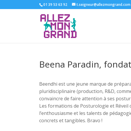
01 39 53 63 92
t.seigneur@allezmongrand.com
Beena Paradin, fonda
Beendhi est une jeune marque de préparati
pluridisciplinaire (production, R&D, comme
convaincre de faire attention à ses postur
Les formations de Posturologie et Réveil
l’enthousiasme et les talents de pédagogie
concrets et tangibles. Bravo !